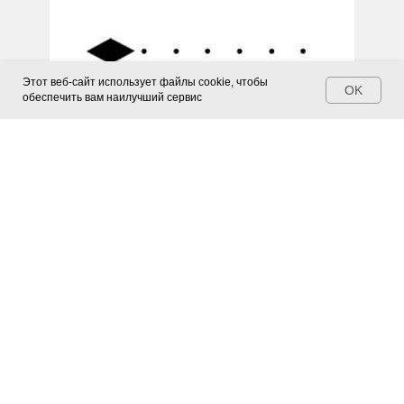
Этот веб-сайт использует файлы cookie, чтобы
OK
обеспечить вам наилучший сервис
Соц.сети
Адрес
г. Москва, Остаповский проезд 3
стр 8 офис А101 (отдельный вход)
Как добраться до нас
Связаться
zakaz@mygreenery.ru
+7 (499)-499-31-52