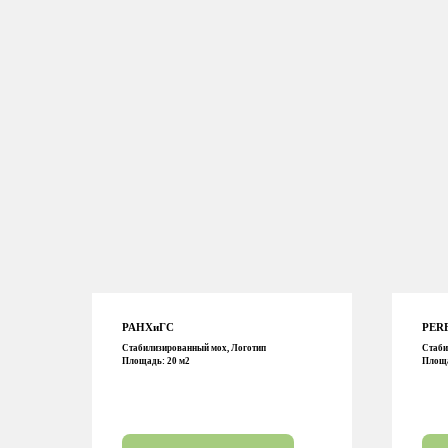
РАНХиГС
PER
Стабилизированный мох, Логотип
Стаби
Площадь: 20 м2
Площа