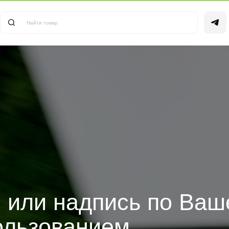
Найти товар
+7 (49
или надпись по Вашему
ьзованием
 мха либо растений