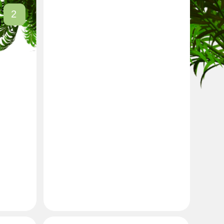
Отгрузка
4
или оказание
монтажных работ
Упаковка проекта для
доставки к заказчику