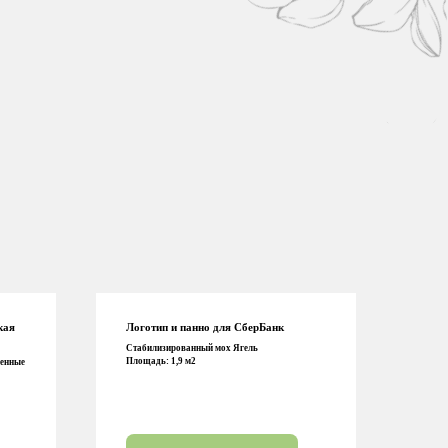
кая
Логотип и панно для СберБанк
Стабилизированный мох Ягель
Площадь: 1,9 м2
венные