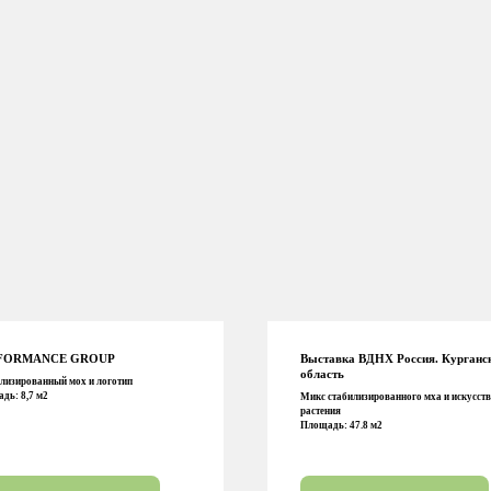
FORMANCE GROUP
Выставка ВДНХ Россия. Курганс
область
лизированный мох и логотип
дь: 8,7 м2
Микс стабилизированного мха и искусст
растения
Площадь: 47.8 м2